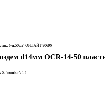
астик. (уп.50шт) ОНЛАЙТ 90696
воздем d14мм OCR-14-50 пласт
: 0, "number": 1 }