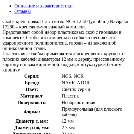
Описание и характеристики
Отзывы
Скоба креп. прям. d12 с гвозд. NCS-12-50 (уп.50шт) Navigator
17280 – крепежно-монтажный комплект.
Представляет собой набор пластиковых скоб с гвоздями в
комплекте. Скобы изготовлены из гибкого негорючего
ударопрочного полипропилена, гвозди – из закаленной
оцинкованной стали.
Пластиковые скобы применяются для крепления круглых и
плоских кабелей диаметром 12 мм к дереву, прессованному
картону и швам кирпичной кладки, к штукатурке, бетону,
кирпичу.
Серия:
NCS, NCR
Бренд:
NAVIGATOR
Цвет:
Светло-серый
Материал:
Пластик
Поверхность:
Необработанная
Прямоугольная (для плоского
Форма:
кабеля)
Диаметр с, мм:
12 мм
Диаметр по, мм:
2.3 мм