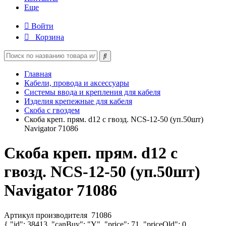
Еще
Войти
Корзина
Главная
Кабели, провода и аксессуары
Системы ввода и крепления для кабеля
Изделия крепежные для кабеля
Скоба с гвоздем
Скоба креп. прям. d12 с гвозд. NCS-12-50 (уп.50шт)
Navigator 71086
Скоба креп. прям. d12 с
гвозд. NCS-12-50 (уп.50шт)
Navigator 71086
Артикул производителя
71086
{ "id": 38413, "canBuy": "Y", "price": 71, "priceOld": 0,