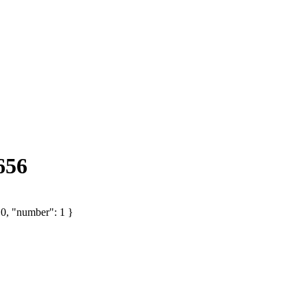
656
 0, "number": 1 }