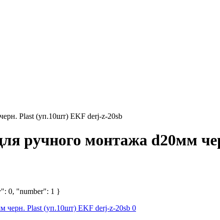
рн. Plast (уп.10шт) EKF derj-z-20sb
для ручного монтажа d20мм черн
": 0, "number": 1 }