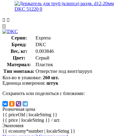
[]
Серия:
Express
Бренд:
DKC
Вес, кг:
0.003846
Цвет:
Серый
Материал:
Пластик
Тип монтажа:
Отверстие под винт/шуруп
Кол-во в упаковке:
260 шт.
Единица измерения:
штук
Сохранить или поделиться с близкими:
Розничная цена
{{ priceOld | localeString }}
{{ price | localeString }}
/ шт.
Экономия
{{ economy*number | localeString }}