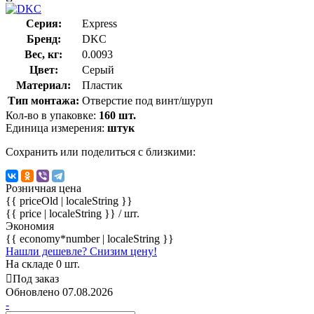
Серия:
Express
Бренд:
DKC
Вес, кг:
0.0093
Цвет:
Серый
Материал:
Пластик
Тип монтажа:
Отверстие под винт/шуруп
Кол-во в упаковке:
160 шт.
Единица измерения:
штук
Сохранить или поделиться с близкими:
Розничная цена
{{ priceOld | localeString }}
{{ price | localeString }}
/ шт.
Экономия
{{ economy*number | localeString }}
Нашли дешевле? Снизим цену!
На складе 0 шт.
Под заказ
Обновлено 07.08.2026
-