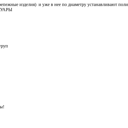
епежные изделия) и уже в нее по диаметру устанавливают поли
СУАРЫ
уруп
ны!