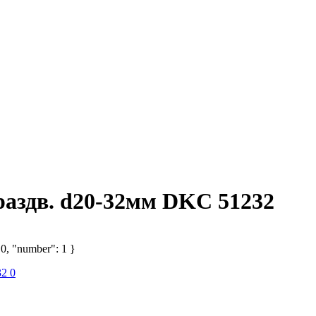
раздв. d20-32мм DKC 51232
 0, "number": 1 }