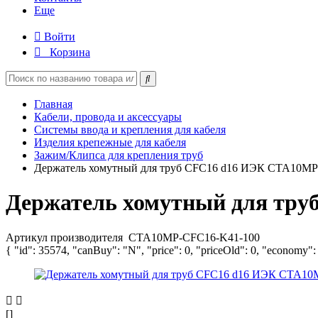
Еще
Войти
Корзина
Главная
Кабели, провода и аксессуары
Системы ввода и крепления для кабеля
Изделия крепежные для кабеля
Зажим/Клипса для крепления труб
Держатель хомутный для труб CFC16 d16 ИЭК CTA10MP
Держатель хомутный для тр
Артикул производителя
CTA10MP-CFC16-K41-100
{ "id": 35574, "canBuy": "N", "price": 0, "priceOld": 0, "economy":
[]