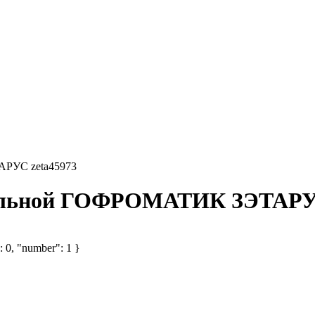
АРУС zeta45973
тальной ГОФРОМАТИК ЗЭТАРУС
: 0, "number": 1 }