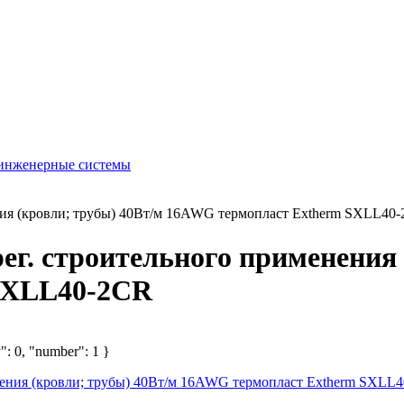
 инженерные системы
ния (кровли; трубы) 40Вт/м 16AWG термопласт Extherm SXLL40
ег. строительного применения 
SXLL40-2CR
": 0, "number": 1 }