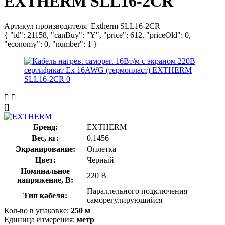
EXTHERM SLL16-2CR
Артикул производителя
Extherm SLL16-2CR
{ "id": 21158, "canBuy": "Y", "price": 612, "priceOld": 0,
"economy": 0, "number": 1 }
[]
Бренд:
EXTHERM
Вес, кг:
0.1456
Экранирование:
Оплетка
Цвет:
Черный
Номинальное
220 В
напряжение, В:
Параллельного подключения
Тип кабеля:
саморегулирующийся
Кол-во в упаковке:
250 м
Единица измерения:
метр