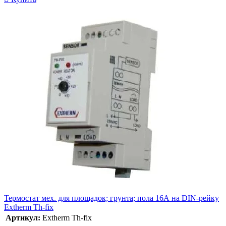
Термостат мех. для площадок; грунта; пола 16А на DIN-рейку
Extherm Th-fix
Артикул:
Extherm Th-fix