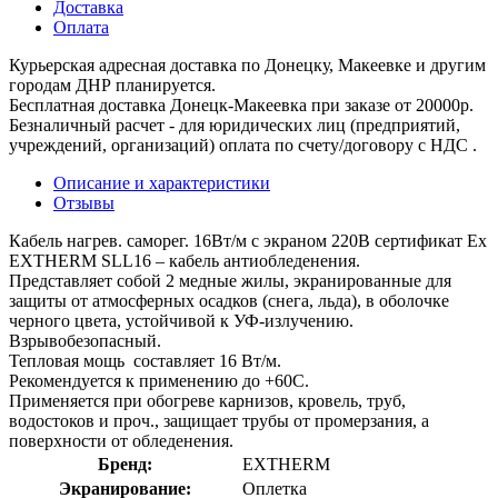
Доставка
Оплата
Курьерская адресная доставка по Донецку, Макеевке и другим
городам ДНР планируется.
Бесплатная доставка Донецк-Макеевка при заказе от 20000р.
Безналичный расчет - для юридических лиц (предприятий,
учреждений, организаций) оплата по счету/договору с НДС .
Описание и характеристики
Отзывы
Кабель нагрев. саморег. 16Вт/м с экраном 220В сертификат Ex
EXTHERM SLL16 – кабель антиобледенения.
Представляет собой 2 медные жилы, экранированные для
защиты от атмосферных осадков (снега, льда), в оболочке
черного цвета, устойчивой к УФ-излучению.
Взрывобезопасный.
Тепловая мощь составляет 16 Вт/м.
Рекомендуется к применению до +60С.
Применяется при обогреве карнизов, кровель, труб,
водостоков и проч., защищает трубы от промерзания, а
поверхности от обледенения.
Бренд:
EXTHERM
Экранирование:
Оплетка