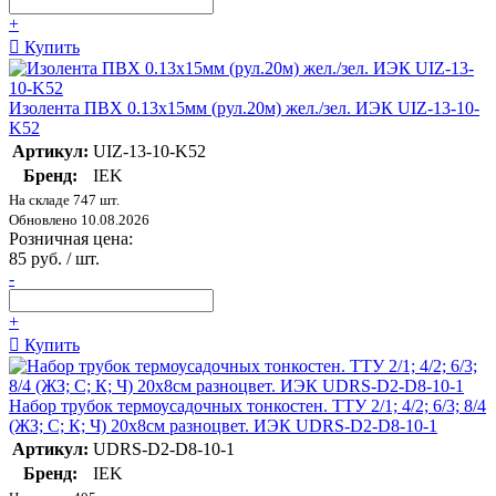
+
Купить
Изолента ПВХ 0.13х15мм (рул.20м) жел./зел. ИЭК UIZ-13-10-
K52
Артикул:
UIZ-13-10-K52
Бренд:
IEK
На складе 747 шт.
Обновлено 10.08.2026
Розничная цена:
85 руб. / шт.
-
+
Купить
Набор трубок термоусадочных тонкостен. ТТУ 2/1; 4/2; 6/3; 8/4
(ЖЗ; С; К; Ч) 20х8см разноцвет. ИЭК UDRS-D2-D8-10-1
Артикул:
UDRS-D2-D8-10-1
Бренд:
IEK