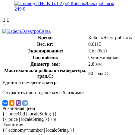
[]
Бренд:
КабельЭлектроСвязь
Вес, кг:
0.0115
Экранирование:
Нет (без)
Тип кабеля:
Одножильный
Диаметр, мм:
2.8 мм
Максимальная рабочая температура,
80 град.C
град.C:
Единица измерения:
метр
Сохранить или поделиться с близкими:
Розничная цена
{{ priceOld | localeString }}
{{ price | localeString }}
/ м
Экономия
{{ economy*number | localeString }}