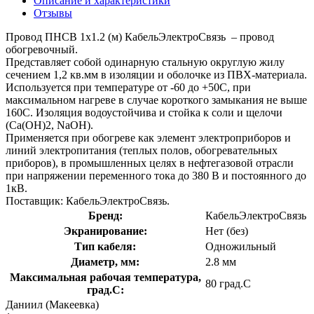
Описание и характеристики
Отзывы
Провод ПНСВ 1х1.2 (м) КабельЭлектроСвязь – провод
обогревочный.
Представляет собой одинарную стальную округлую жилу
сечением 1,2 кв.мм в изоляции и оболочке из ПВХ-материала.
Используется при температуре от -60 до +50С, при
максимальном нагреве в случае короткого замыкания не выше
160С. Изоляция водоустойчива и стойка к соли и щелочи
(Са(ОН)2, NaOH).
Применяется при обогреве как элемент электроприборов и
линий электропитания (теплых полов, обогревательных
приборов), в промышленных целях в нефтегазовой отрасли
при напряжении переменного тока до 380 В и постоянного до
1кВ.
Поставщик: КабельЭлектроСвязь.
Бренд:
КабельЭлектроСвязь
Экранирование:
Нет (без)
Тип кабеля:
Одножильный
Диаметр, мм:
2.8 мм
Максимальная рабочая температура,
80 град.C
град.C:
Даниил (Макеевка)