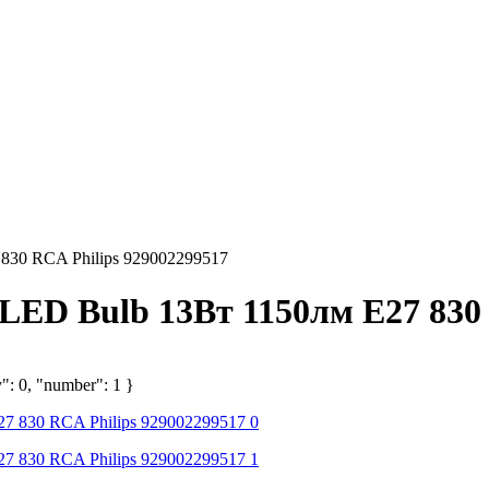
830 RCA Philips 929002299517
LED Bulb 13Вт 1150лм E27 830 
": 0, "number": 1 }