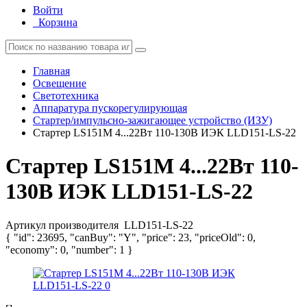
Войти
Корзина
Главная
Освещение
Светотехника
Аппаратура пускорегулирующая
Стартер/импульсно-зажигающее устройство (ИЗУ)
Стартер LS151M 4...22Вт 110-130В ИЭК LLD151-LS-22
Стартер LS151M 4...22Вт 110-
130В ИЭК LLD151-LS-22
Артикул производителя
LLD151-LS-22
{ "id": 23695, "canBuy": "Y", "price": 23, "priceOld": 0,
"economy": 0, "number": 1 }