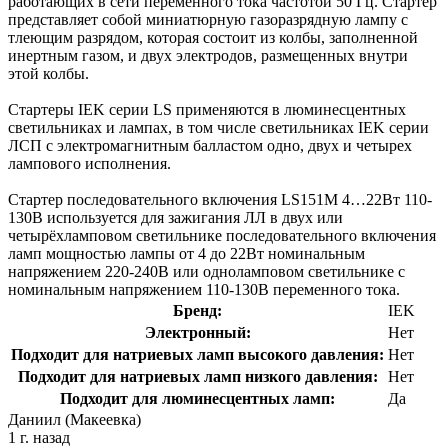
работающих в сети переменного тока частотой 50 Гц. Стартер
представляет собой миниатюрную газоразрядную лампу с
тлеющим разрядом, которая состоит из колбы, заполненной
инертным газом, и двух электродов, размещенных внутри
этой колбы.
Стартеры IEK серии LS применяются в люминесцентных
светильниках и лампах, в том числе светильниках IEK серии
ЛСП с электромагнитным балластом одно, двух и четырех
лампового исполнения.
Стартер последовательного включения LS151M 4…22Вт 110-
130В используется для зажигания ЛЛ в двух или
четырёхламповом светильнике последовательного включения
ламп мощностью лампы от 4 до 22Вт номинальным
напряжением 220-240В или одноламповом светильнике с
номинальным напряжением 110-130В переменного тока.
Бренд:
IEK
Электронный:
Нет
Подходит для натриевых ламп высокого давления:
Нет
Подходит для натриевых ламп низкого давления:
Нет
Подходит для люминесцентных ламп:
Да
Даниил (Макеевка)
1 г. назад