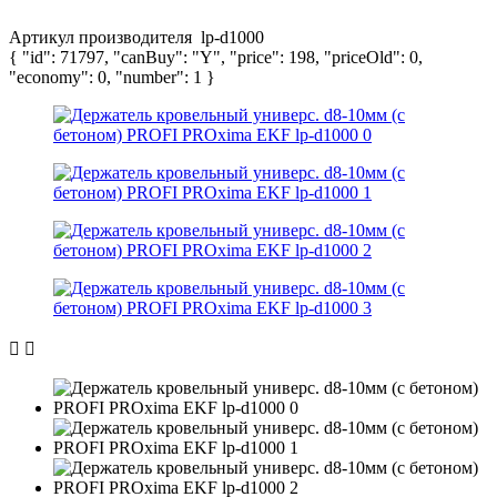
Артикул производителя
lp-d1000
{ "id": 71797, "canBuy": "Y", "price": 198, "priceOld": 0,
"economy": 0, "number": 1 }