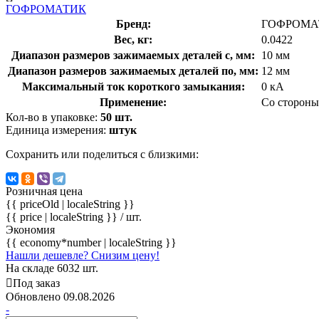
ГОФРОМАТИК
Бренд:
ГОФРОМА
Вес, кг:
0.0422
Диапазон размеров зажимаемых деталей с, мм:
10 мм
Диапазон размеров зажимаемых деталей по, мм:
12 мм
Максимальный ток короткого замыкания:
0 кА
Применение:
Со стороны
Кол-во в упаковке:
50 шт.
Единица измерения:
штук
Сохранить или поделиться с близкими:
Розничная цена
{{ priceOld | localeString }}
{{ price | localeString }}
/ шт.
Экономия
{{ economy*number | localeString }}
Нашли дешевле? Снизим цену!
На складе 6032 шт.
Под заказ
Обновлено 09.08.2026
-