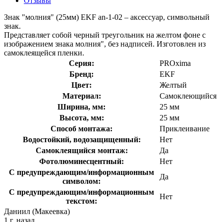
Отзывы
Знак "молния" (25мм) EKF an-1-02 – аксессуар, символьный
знак.
Представляет собой черный треугольник на желтом фоне с
изображением знака молния", без надписей. Изготовлен из
самоклеящейся пленки.
Серия:
PROxima
Бренд:
EKF
Цвет:
Желтый
Материал:
Самоклеющийся
Ширина, мм:
25 мм
Высота, мм:
25 мм
Способ монтажа:
Приклеивание
Водостойкий, водозащищенный:
Нет
Самоклеящийся монтаж:
Да
Фотолюминесцентный:
Нет
С предупреждающим/информационным
Да
символом:
С предупреждающим/информационным
Нет
текстом:
Даниил (Макеевка)
1 г. назад