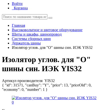
Войти
Корзина
Главная
Высоковольтное и щитовое оборудование
Щиты и шкафы, шинопровод
Системы сборных шин
Держатель шины
Изолятор углов. для "О" шины син. ИЭК YIS32
Изолятор углов. для "О"
шины син. ИЭК YIS32
Артикул производителя
YIS32
{ "id": 31571, "canBuy": "Y", "price": 13, "priceOld": 0,
"economy": 0, "number": 1 }