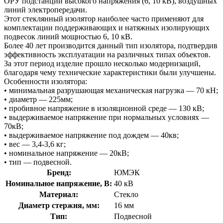
ОРУ подстанций высокого напряжения (6, 10 кВ), воздушных
линий электропередачи.
Этот стеклянный изолятор наиболее часто применяют для
комплектации поддерживающих и натяжных изолирующих
подвесок линий мощностью 6, 10 кВ.
Более 40 лет производится данный тип изолятора, подтвердив
эффективность эксплуатации на различных типах объектов.
За этот период изделие прошло несколько модернизаций,
благодаря чему технические характеристики были улучшены.
Особенности изолятора:
• минимальная разрушающая механическая нагрузка — 70 кН;
• диаметр — 225мм;
• пробивное напряжение в изоляционной среде — 130 кВ;
• выдерживаемое напряжение при нормальных условиях —
70кВ;
• выдерживаемое напряжение под дождем — 40кв;
• вес — 3,4-3,6 кг;
• номинальное напряжение — 20кВ;
• тип — подвесной.
Бренд:
ЮМЭК
Номинальное напряжение, В:
40 кВ
Материал:
Стекло
Диаметр стержня, мм:
16 мм
Тип:
Подвесной