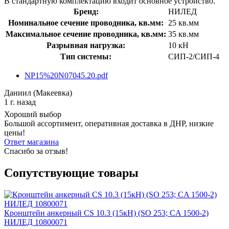
В стандартную комплектацию входит основное устройство.
Бренд:
НИЛЕД
Номинальное сечение проводника, кв.мм:
25 кв.мм
Максимальное сечение проводника, кв.мм:
35 кв.мм
Разрывная нагрузка:
10 кН
Тип системы:
СИП-2/СИП-4
NP15%20N07045.20.pdf
Даниил (Макеевка)
1 г. назад
Хороший выбор
Большой ассортимент, оперативная доставка в ДНР, низкие
цены!
Ответ магазина
Спасибо за отзыв!
Сопутствующие товары
Кронштейн анкерный CS 10.3 (15кН) (SO 253; CA 1500-2)
НИЛЕД 10800071