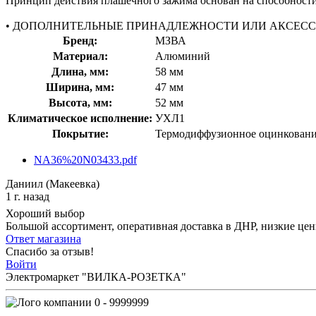
Принцип действия плашечного зажима основан на способност
• ДОПОЛНИТЕЛЬНЫЕ ПРИНАДЛЕЖНОСТИ ИЛИ АКСЕС
Бренд:
МЗВА
Материал:
Алюминий
Длина, мм:
58 мм
Ширина, мм:
47 мм
Высота, мм:
52 мм
Климатическое исполнение:
УХЛ1
Покрытие:
Термодиффузионное оцинкован
NA36%20N03433.pdf
Даниил (Макеевка)
1 г. назад
Хороший выбор
Большой ассортимент, оперативная доставка в ДНР, низкие це
Ответ магазина
Спасибо за отзыв!
Войти
Электромаркет "ВИЛКА-РОЗЕТКА"
0 - 9999999