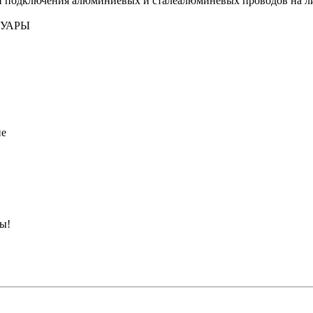
и подключения алюминиевых и сталеалюминевых проводов на ли
СУАРЫ
ие
ны!