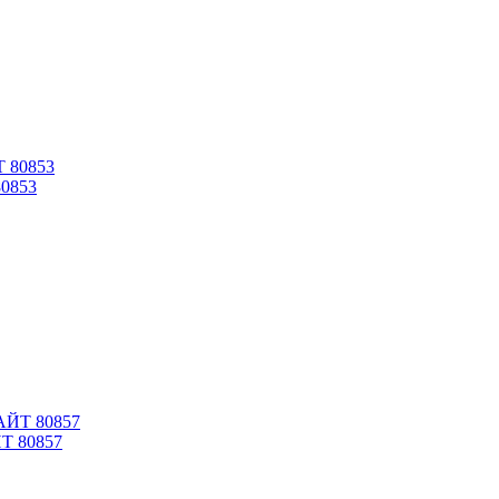
80853
Т 80857