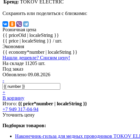
Бренд:
TOKOV ELECTRIC
Сохранить или поделиться с близкими:
Розничная цена
{{ priceOld | localeString }}
{{ price | localeString }}
/ шт.
Экономия
{{ economy*number | localeString }}
Нашли дешевле? Снизим цену!
На складе 11205 шт.
Под заказ
Обновлено 09.08.2026
-
+
В корзину
Итого:
{{ price*number | localeString }}
+7 949 317-04-94
Уточнить цену
Подборки товаров:
Наконечник-гильза для медных проводников TOKOV E