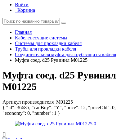
Войти
Корзина
Главная
Кабеленесущие системы
Системы для прокладки кабеля
Трубы для прокладки кабеля
Соединительная муфта для труб защиты кабеля
Муфта соед. d25 Рувинил М01225
Муфта соед. d25 Рувинил
М01225
Артикул производителя
М01225
{ "id": 36685, "canBuy": "Y", "price": 12, "priceOld": 0,
"economy": 0, "number": 1 }
[]