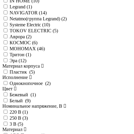
IN HOME (
10
)
Legrand (
1
)
NAVIGATOR (
14
)
Netatmo(группа Legrand) (
2
)
Systeme Electric (
10
)
TOKOV ELECTRIC (
5
)
Аврора (
2
)
КОСМОС (
6
)
МОНОМАХ (
46
)
Тритон (
1
)
Эра (
12
)
Материал корпуса
Пластик (
5
)
Исполнение
Однокнопочное (
2
)
Цвет
Бежевый (
1
)
Белый (
9
)
Номинальное напряжение, В
220 В (
1
)
250 В (
3
)
3 В (
5
)
Материал