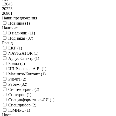
13645
20223
26801
Наши предложения
Новинка (
1
)
Наличие
В наличии (
11
)
Под заказ (
37
)
Бренд
EKF (
1
)
NAVIGATOR (
1
)
Аргус-Спектр (
1
)
Болид (
2
)
ИП Раченков А.В. (
1
)
Магнито-Контакт (
1
)
Риэлта (
2
)
Рубеж (
32
)
Системсервис (
2
)
Спектрон (
1
)
Специнформатика-СИ (
1
)
Спецприбор (
2
)
ЮМИРС (
1
)
Цвет