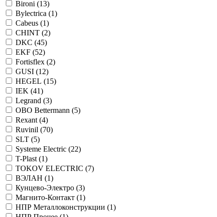
Bironi (
13
)
Bylectrica (
1
)
Cabeus (
1
)
CHINT (
2
)
DKC (
45
)
EKF (
52
)
Fortisflex (
2
)
GUSI (
12
)
HEGEL (
15
)
IEK (
41
)
Legrand (
3
)
OBO Bettermann (
5
)
Rexant (
4
)
Ruvinil (
70
)
SLT (
5
)
Systeme Electric (
22
)
T-Plast (
1
)
TOKOV ELECTRIC (
7
)
ВЭЛАН (
1
)
Кунцево-Электро (
3
)
Магнито-Контакт (
1
)
НПР Металлоконструкции (
1
)
НПР Прочее (
1
)