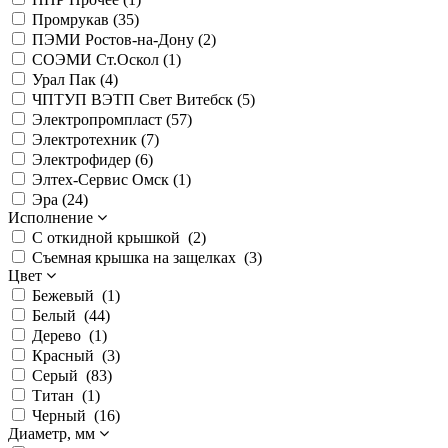
Промрукав (
35
)
ПЭМИ Ростов-на-Дону (
2
)
СОЭМИ Ст.Оскол (
1
)
Урал Пак (
4
)
ЧПТУП ВЭТП Свет Витебск (
5
)
Электропромпласт (
57
)
Электротехник (
7
)
Электрофидер (
6
)
Элтех-Сервис Омск (
1
)
Эра (
24
)
Исполнение
С откидной крышкой (
2
)
Съемная крышка на защелках (
3
)
Цвет
Бежевый (
1
)
Белый (
44
)
Дерево (
1
)
Красный (
3
)
Серый (
83
)
Титан (
1
)
Черный (
16
)
Диаметр, мм